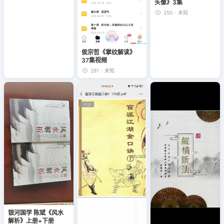
头像》3集
250
·
未知
侯宗哲《掌纹解读》
37集视频
281
·
未知
银河国学 陈斌《风水
解析》上册+下册