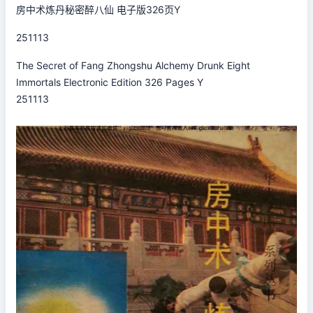
房中术炼丹秘密醉八仙 电子版326页Y
251113
The Secret of Fang Zhongshu Alchemy Drunk Eight
Immortals Electronic Edition 326 Pages Y
251113