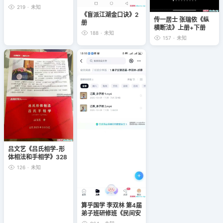
219
·
未知
《盲派江湖金口诀》2
传一居士 张瑞依《纵
册
横断法》上册+下册
188
·
未知
157
·
未知
吕文艺《吕氏相学-形
体相法和手相学》328
页
126
·
未知
算乎国学 李双林 第4届
弟子班研修班《民间安
葬+迁葬》5集