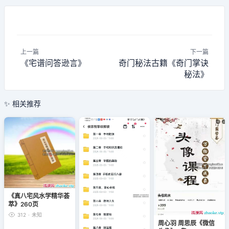
上一篇
下一篇
《宅谱问答逊言》
奇门秘法古籍《奇门掌诀
秘法》
✨ 相关推荐
《真八宅风水学精华荟
萃》260页
312
·
未知
周心羽 周思辰《微信