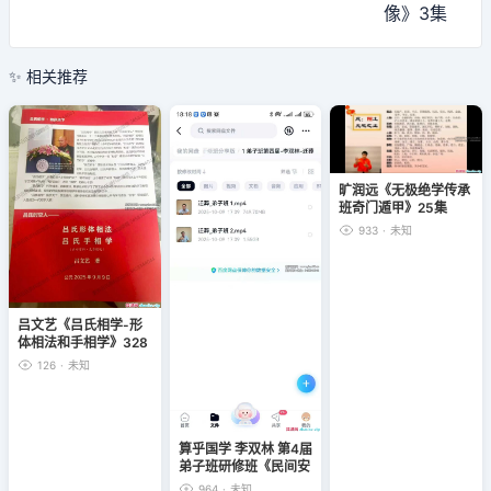
像》3集
✨ 相关推荐
旷润远《无极绝学传承
班奇门遁甲》25集
933
·
未知
吕文艺《吕氏相学-形
体相法和手相学》328
页
126
·
未知
算乎国学 李双林 第4届
弟子班研修班《民间安
葬+迁葬》5集
964
·
未知