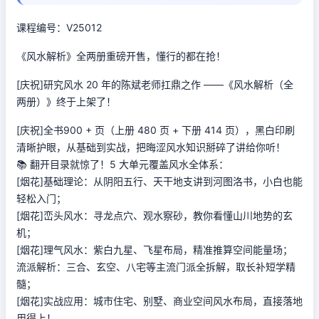
课程编号：V25012
《风水解析》全两册重磅开售，懂行的都在抢！
[庆祝]研究风水 20 年的陈斌老师扛鼎之作 ——《风水解析（全
两册）》终于上架了！
[庆祝]全书900 + 页（上册 480 页 + 下册 414 页），黑白印刷
清晰护眼，从基础到实战，把晦涩风水知识掰碎了讲给你听！
📚 翻开目录就惊了！5 大单元覆盖风水全体系：
[烟花]基础理论：从阴阳五行、天干地支讲到河图洛书，小白也能
轻松入门；
[烟花]峦头风水：寻龙点穴、观水察砂，教你看懂山川地势的玄
机；
[烟花]理气风水：紫白九星、飞星布局，精准推算空间能量场；
流派解析：三合、玄空、八宅等主流门派全拆解，取长补短学精
髓；
[烟花]实战应用：城市住宅、别墅、商业空间风水布局，直接落地
用得上！