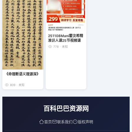
251108Mani霍汶希精
准识人课25节视频课
778
·
未知
《命理断语义理源深》
809
·
未知
百科巴巴资源网
首页
联系我们
版权声明