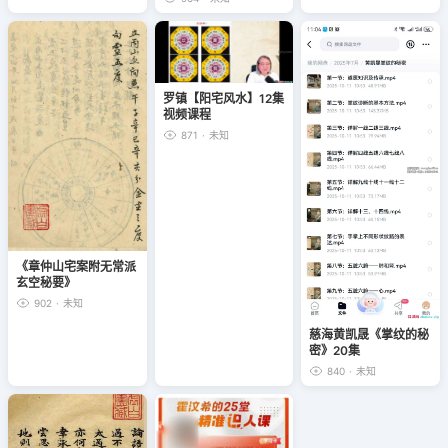
罗镇【阳宅风水】12集
视频课程
871
·
未知
《章仲山宅案附无常派
玄空秘要》
902
·
未知
慈海黄凯晟《掌纹的秘
密》20集
840
·
未知