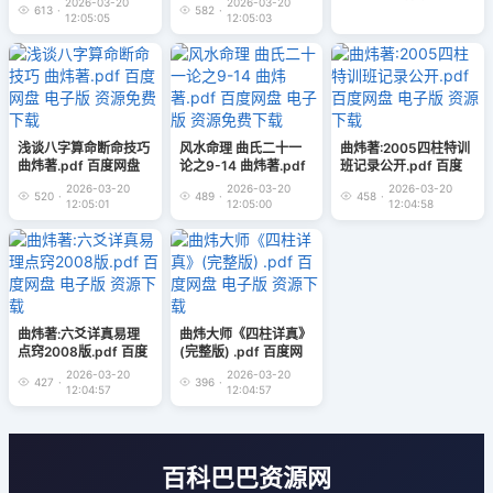
2026-03-20
2026-03-20
613
·
582
·
12:05:05
12:05:03
浅谈八字算命断命技巧
风水命理 曲氏二十一
曲炜著:2005四柱特训
曲炜著.pdf 百度网盘
论之9-14 曲炜著.pdf
班记录公开.pdf 百度
电子版 资源免费下载
百度网盘 电子版 资源
网盘 电子版 资源下载
2026-03-20
2026-03-20
2026-03-20
520
·
489
·
458
·
免费下载
12:05:01
12:05:00
12:04:58
曲炜著:六爻详真易理
曲炜大师《四柱详真》
点窍2008版.pdf 百度
(完整版) .pdf 百度网
网盘 电子版 资源下载
盘 电子版 资源下载
2026-03-20
2026-03-20
427
·
396
·
12:04:57
12:04:57
百科巴巴资源网