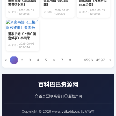
道家古籍《闾山法派
道家书籍《提坟改
道家古籍《九幽科仪
五鬼运财科》
葬》
15本合集》
2026-08-05
2026-08-05
2026-08-05
419
·
388
·
357
·
12:00:08
12:00:06
12:00:05
道家书籍《​上梅广阐
宫傩事》秦国荣
2026-08-05
326
·
00:00:14
«
1
2
3
4
5
6
7
8
...
4596
4597
»
百科巴巴资源网
首页
联系我们
版权声明
Copyright © 2026
www.baikebb.cn
. 版权所有