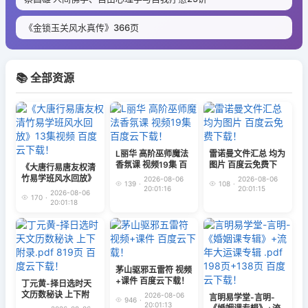
《金锁玉关风水真传》366页
📚 全部资源
L丽华 高阶巫师魔法
雷诺曼文件汇总 均为
香氛课 视频19集 百
图片 百度云免费下
《大唐行易唐友权清
度云下载！
载！
竹易学班风水回放》
2026-08-06
2026-08-06
139
·
108
·
13集视频 百度云下
20:01:16
20:01:15
2026-08-06
170
·
载！
20:01:18
茅山驱邪五雷符 视频
+课件 百度云下载！
丁元黄-择日选时天
文历数秘诀 上下附
2026-08-06
言明易学堂-言明-
946
·
录.pdf 819页 百度云
20:01:13