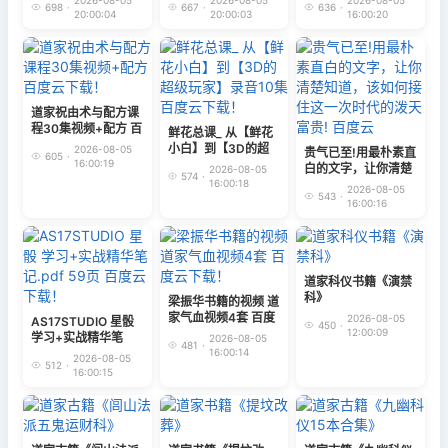
2026-08-05
2026-08-05
2026-08-05
698
·
667
·
636
·
20:00:04
20:00:03
16:00:20
道家祝由术与配方课
程30集视频+配方 百
鲜花总课_ 从【鲜花
度云下载！
小白】到【3D的超
2026-08-05
贵气已至!用最朴素直
605
·
16:00:19
级玩家】录音10集
白的文字，让你清楚
2026-08-05
574
·
百度云下载！
16:00:18
知道，该如何接住这
2026-08-05
543
·
一次时代的泼天富贵!
16:00:16
百度云
道家科仪书籍《演禁
科》
梁振华书籍的视频 道
家气血视频4套 百度
2026-08-05
AS17STUDIO 星骰
450
·
云下载！
12:00:09
学习+实战精华笔
2026-08-05
481
·
记.pdf 59页 百度云
16:00:14
2026-08-05
512
·
下载！
16:00:15