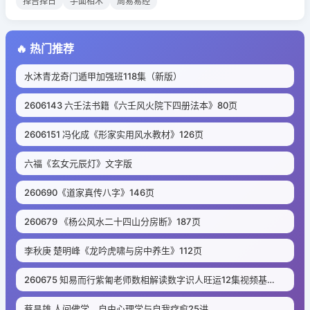
择吉择日
手面相术
周易易经
🔥 热门推荐
水沐青龙奇门遁甲加强班118集（新版）
2606143 六壬法书籍《​六壬风火院下四册法本》80页
2606151 冯化成《形家实用风水教材》126页
六福《玄女元辰灯》文字版
260690《道家真传八字》146页
260679 《杨公风水二十四山分房断》187页
李秋庚 楚明峰《龙吟虎啸与房中养生》112页
260675 知易而行紫匍老师数相解读数字识人旺运12集视频基础课Y
蔡昌雄 人间佛学、自由心理学与自我疗愈25讲