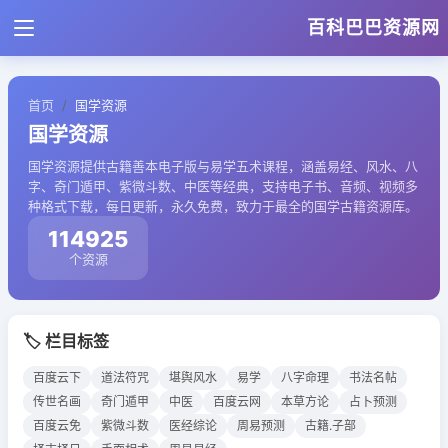
百科巴巴资源网
首页
国学资源
国学资源
国学资源提供古籍善本电子版与易学五术课程，涵盖易经、风水、八
字、奇门遁甲、紫微斗数、中医等经典，支持电子书、音频、视频多
种格式下载，每日更新，永久免费，致力于最全的国学古籍资源库。
114925
个资源
🏷️ 栏目标签
百度云下
道法符咒
堪舆风水
易学
八字命理
书法名帖
传世名画
奇门遁甲
中医
百度云网
本草方论
占卜预测
百度云免
紫微斗数
医经综论
周易预测
古籍.子部