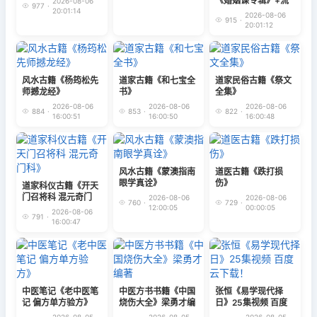
《婚姻课专辑》+流
2026-08-06
977
·
下载！
20:01:14
年大运课专辑 .pdf
2026-08-06
915
·
198页+138页 百度
20:01:12
云下载！
风水古籍《杨筠松先
道家古籍《和七宝全
道家民俗古籍《祭文
师撼龙经》
书》
全集》
2026-08-06
2026-08-06
2026-08-06
884
·
853
·
822
·
16:00:51
16:00:50
16:00:48
风水古籍《蒙澳指南
道医古籍《跌打损
眼学真诠》
伤》
道家科仪古籍《开天
门召将科 混元奇门
2026-08-06
2026-08-06
760
·
729
·
科》
12:00:05
00:00:05
2026-08-06
791
·
16:00:47
中医笔记《老中医笔
中医方书书籍《中国
张恒《易学现代择
记 偏方单方验方》
烧伤大全》梁勇才编
日》25集视频 百度
著
云下载！